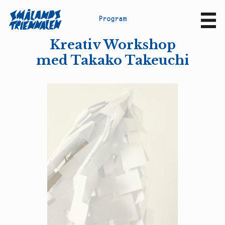
P
r
o
g
r
a
m
Sv
En
Kreativ Workshop
med Takako Takeuchi