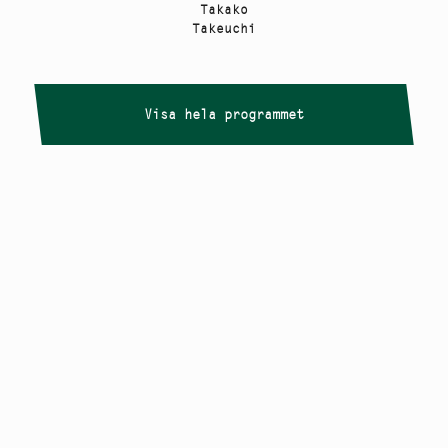
Takako
Takeuchi
Visa hela programmet
Copyright
Smålandstriennalen
,
2026
smaland@konstframjandet.se
Cookies & GDPR
Följ oss på
Instagram