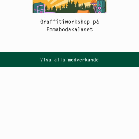
Graffitiworkshop på
Emmabodakalaset
Visa alla medverkande
Följ oss på
Instagram