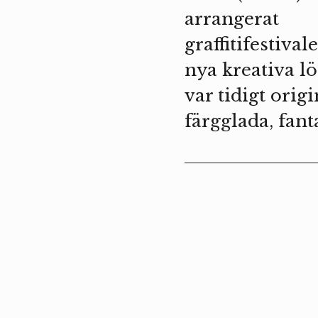
arrangerat
graffitifestiva
nya kreativa l
var tidigt orig
färgglada, fant