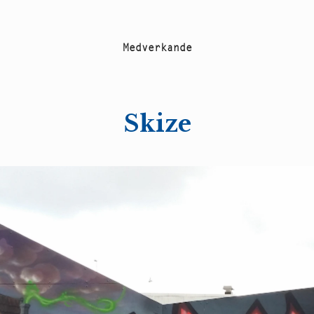
M
e
d
v
e
r
k
a
n
d
e
Skize