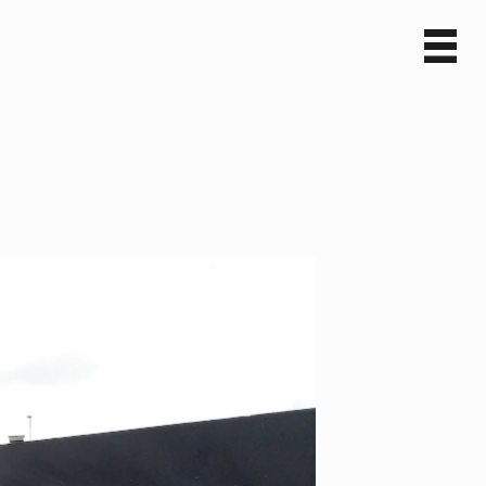
Sv
En