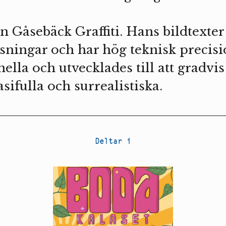
len Gåsebäck Graffiti. Hans bildtexter
ösningar och har hög teknisk precisi
inella och utvecklades till att gradvi
asifulla och surrealistiska.
Deltar i