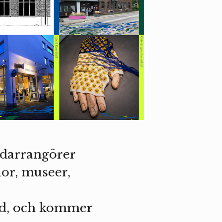
edarrangörer
lor, museer,
and, och kommer