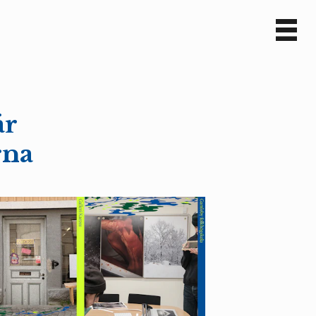
Sv
En
är
rna