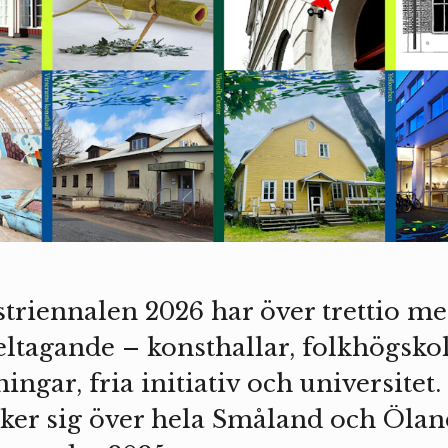
triennalen 2026 har över trettio m
deltagande – konsthallar, folkhögsko
ngar, fria initiativ och universitet.
cker sig över hela Småland och Öl