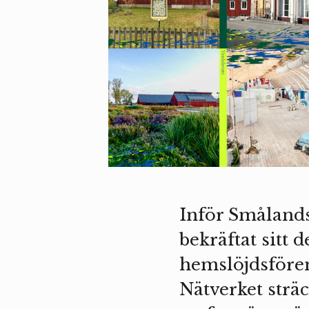
Inför Smålands
bekräftat sitt 
hemslöjdsföreni
Nätverket strä