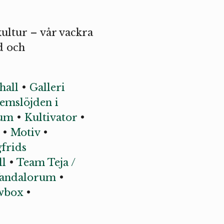
ultur – vår vackra
d och
hall
•
Galleri
emslöjden i
eum
•
Kultivator
•
•
Motiv
•
gfrids
ll
•
Team Teja /
andalorum
•
wbox
•