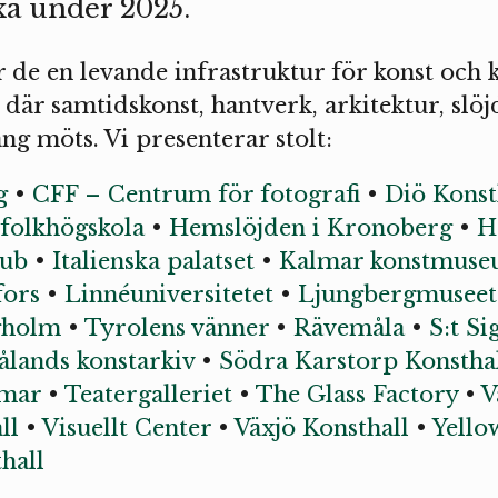
äxa under 2025.
de en levande infrastruktur för konst och k
där samtidskonst, hantverk, arkitektur, slöj
g möts. Vi presenterar stolt:
g
•
CFF – Centrum för fotografi
•
Diö Konst
folkhögskola
•
Hemslöjden i Kronoberg
•
H
ub
•
Italienska palatset
•
Kalmar konstmus
fors
•
Linnéuniversitetet
•
Ljungbergmuseet
gholm
•
Tyrolens vänner
•
Rävemåla
•
S:t Si
lands konstarkiv
•
Södra Karstorp Konstha
mar
•
Teatergalleriet
•
The Glass Factory
•
V
ll
•
Visuellt Center
•
Växjö Konsthall
•
Yello
hall