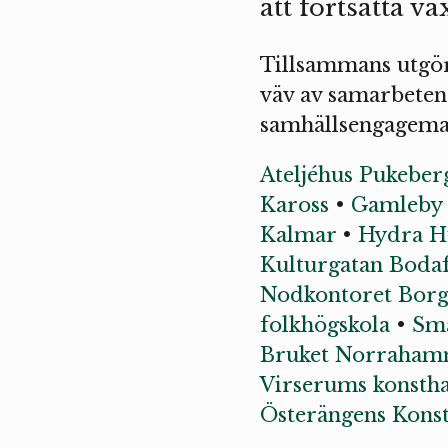
att fortsätta v
Tillsammans utgör 
väv av samarbeten 
samhällsengageman
Ateljéhus Pukeber
Kaross
•
Gamleby 
Kalmar
•
Hydra H
Kulturgatan Boda
Nodkontoret Bor
folkhögskola
•
Små
Bruket Norraham
Virserums konstha
Österängens Konst