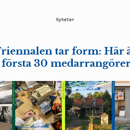
N
y
h
e
t
e
r
riennalen tar form: Här 
 första 30 medarrangöre