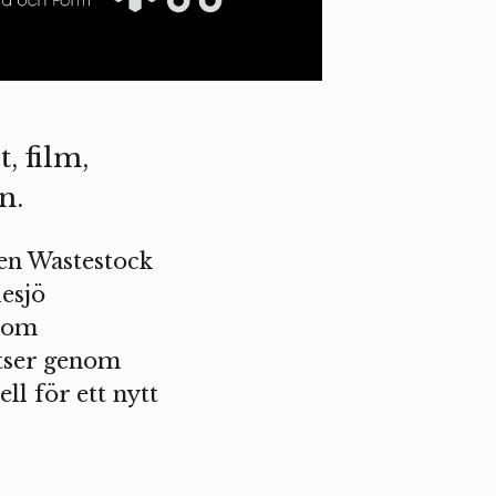
, film,
n.
len Wastestock
esjö
 som
atser genom
l för ett nytt