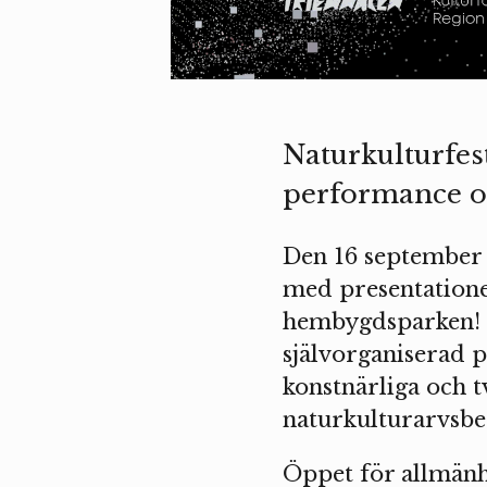
Naturkulturfes
performance o
Den 16 september k
med presentatione
hembygdsparken! F
självorganiserad 
konstnärliga och t
naturkulturarvsbe
Öppet för allmänh