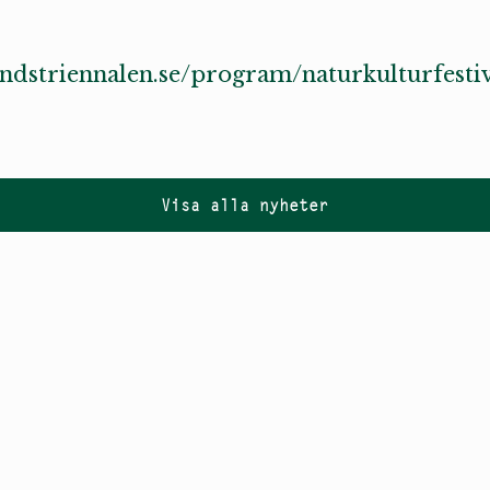
ndstriennalen.se/program/naturkulturfesti
Visa alla nyheter
Följ oss på
Instagram