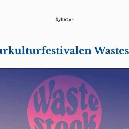
N
y
h
e
t
e
r
rkulturfestivalen Waste