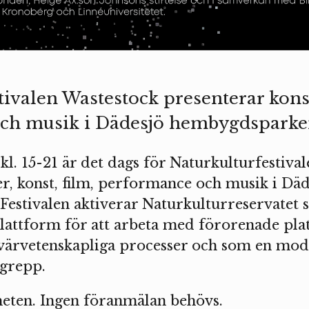
tivalen Wastestock presenterar konst
ch musik i Dädesjö hembygdsparke
l. 15-21 är det dags för Naturkulturfestiva
r, konst, film, performance och musik i Däd
estivalen aktiverar Naturkulturreservatet
plattform för att arbeta med förorenade pl
värvetenskapliga processer och som en model
grepp.
eten. Ingen föranmälan behövs.