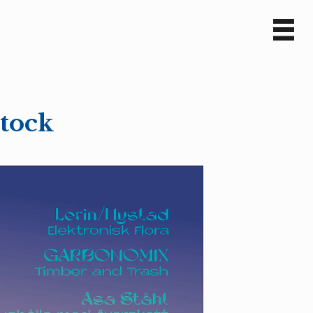
Sv
En
stock