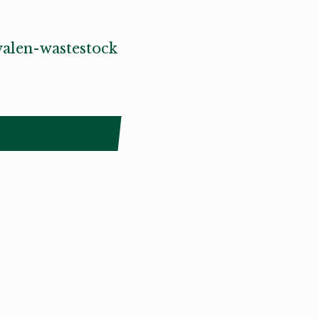
valen-wastestock
Smålandstriennalen är ett projekt