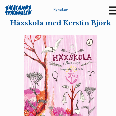
N
y
h
e
t
e
r
Sv
En
Häxskola med Kerstin Björk