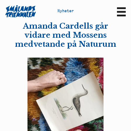
N
y
h
e
t
e
r
Sv
En
Amanda Cardells går
vidare med Mossens
medvetande på Naturum