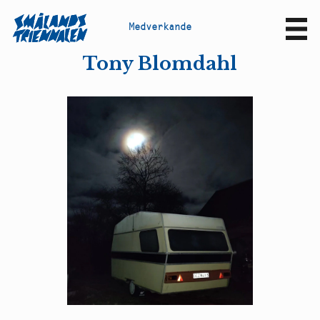
M
e
d
v
e
r
k
a
n
d
e
Sv
En
Tony Blomdahl