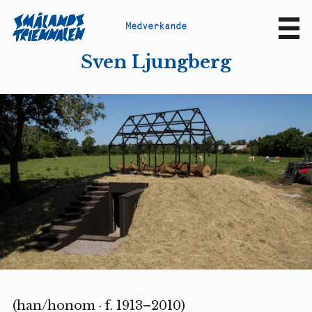
M
e
d
v
e
r
k
a
n
d
e
Sv
En
Sven Ljungberg
(han/honom · f. 1913–2010)