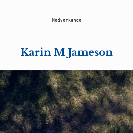
M
e
d
v
e
r
k
a
n
d
e
Karin M Jameson