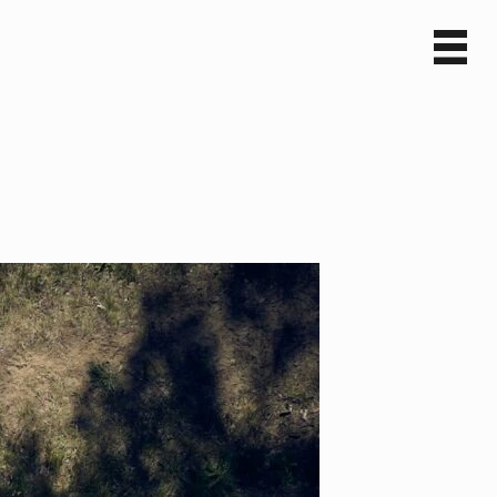
Sv
En