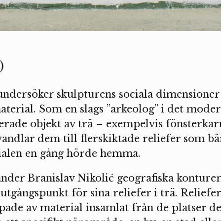
)
 undersöker skulpturens sociala dimensioner
terial. Som en slags ”arkeolog” i det mode
serade objekt av trä – exempelvis fönsterka
andlar dem till flerskiktade reliefer som bä
ialen en gång hörde hemma.
änder Branislav Nikolić geografiska konture
gångspunkt för sina reliefer i trä. Reliefe
ade av material insamlat från de platser de 