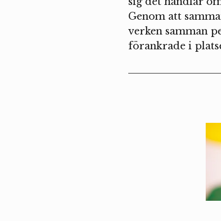
sig det handlar om
Genom att samman
verken samman per
förankrade i plats