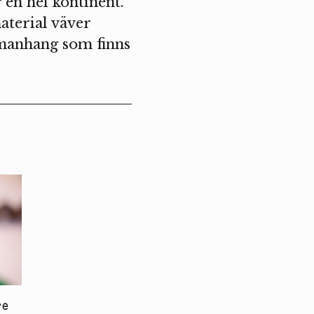
 en hel kontinent.
terial väver
manhang som finns
re