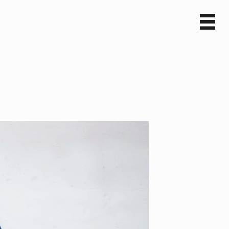
Sv
En