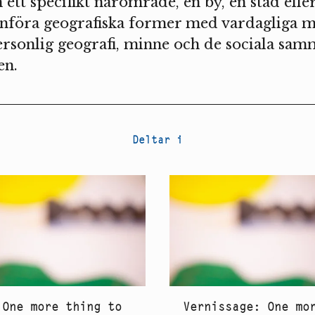
 ett specifikt närområde, en by, en stad eller
föra geografiska former med vardagliga ma
sonlig geografi, minne och de sociala sam
en.
Deltar i
One more thing to
Vernissage: One mo