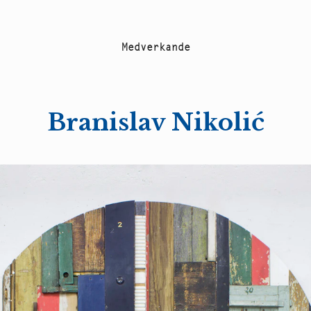
M
e
d
v
e
r
k
a
n
d
e
Branislav Nikolić