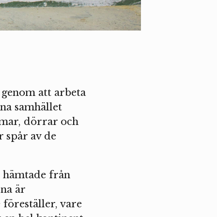
 genom att arbeta
rna samhället
rmar, dörrar och
r spår av de
r hämtade från
rna är
föreställer, vare