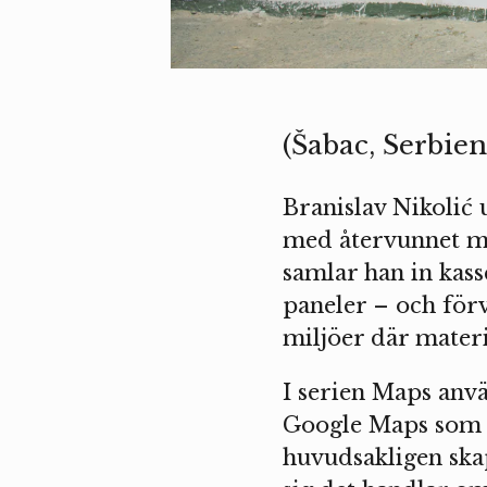
(Šabac, Serbien
Branislav Nikolić
med återvunnet ma
samlar han in kas
paneler – och förv
miljöer där mater
I serien Maps anv
Google Maps som ut
huvudsakligen skap