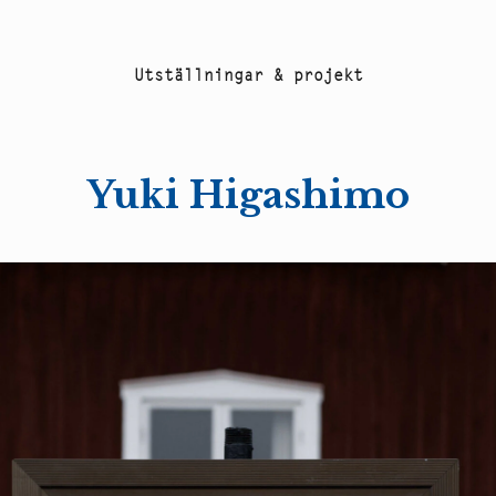
U
t
s
t
ä
l
l
n
i
n
g
a
r
&
p
r
o
j
e
k
t
Yuki Higashimo