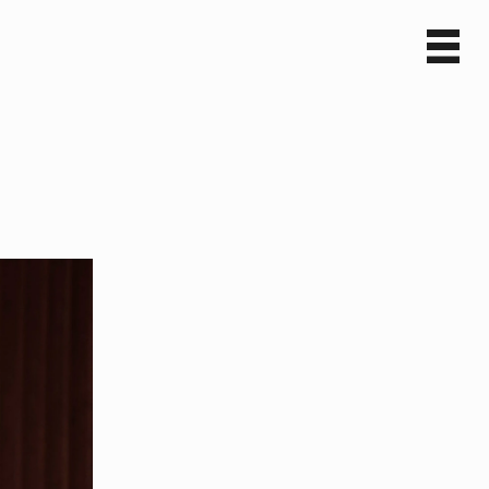
Sv
En