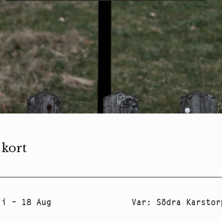
 kort
li – 18 Aug
Var
:
Södra Karstor