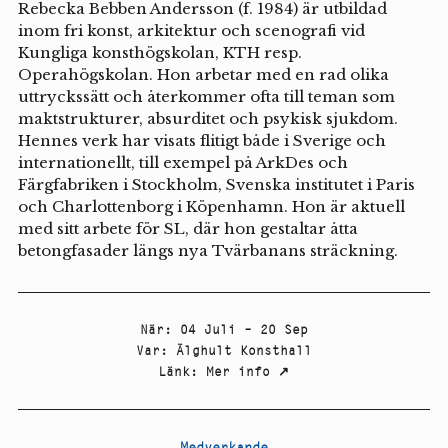
Rebecka Bebben Andersson (f. 1984) är utbildad
inom fri konst, arkitektur och scenografi vid
Kungliga konsthögskolan, KTH resp.
Operahögskolan. Hon arbetar med en rad olika
uttryckssätt och återkommer ofta till teman som
maktstrukturer, absurditet och psykisk sjukdom.
Hennes verk har visats flitigt både i Sverige och
internationellt, till exempel på ArkDes och
Färgfabriken i Stockholm, Svenska institutet i Paris
och Charlottenborg i Köpenhamn. Hon är aktuell
med sitt arbete för SL, där hon gestaltar åtta
betongfasader längs nya Tvärbanans sträckning.
När
:
04 Juli – 20 Sep
Var
:
Älghult Konsthall
Länk
:
Mer info
↗
Medverkande