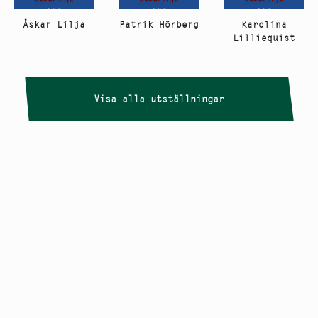
Åskar Lilja
Patrik Hörberg
Karolina
Lilliequist
Visa alla utställningar
Copyright
Smålandstriennalen
,
2026