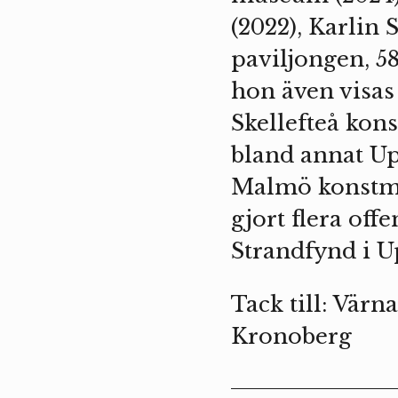
(2022), Karlin
paviljongen, 5
hon även visas
Skellefteå kon
bland annat U
Malmö konstmu
gjort flera off
Strandfynd i 
Tack till: Vä
Kronoberg