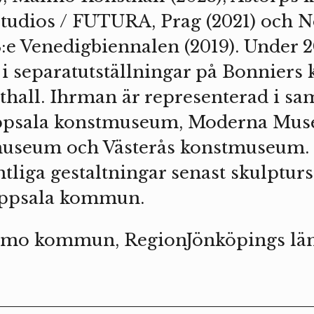
 Studios / FUTURA, Prag (2021) och 
8:e Venedigbiennalen (2019). Under
 i separatutställningar på Bonniers 
sthall. Ihrman är representerad i s
ppsala konstmuseum, Moderna Muse
seum och Västerås konstmuseum. 
entliga gestaltningar senast skulptur
Uppsala kommun.
rnamo kommun, RegionJönköpings lä