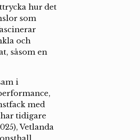
uttrycka hur det
änslor som
ascinerar
nkla och
at, såsom en
sam i
 performance,
nstfack med
har tidigare
025), Vetlanda
onsthall