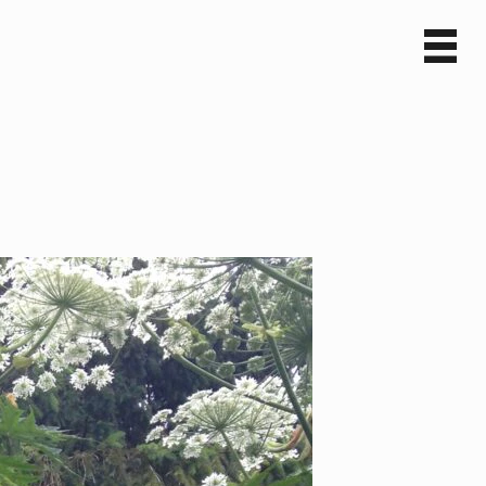
Sv
En