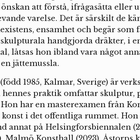
önskan att förstå, ifrågasätta eller 
levande varelse. Det är särskilt de k
existens, ensamhet och begär som f
 skulpturala handgjorda dräkter, i e
al, låtsas hon ibland vara något ann
 en jättemussla.
(född 1985, Kalmar, Sverige) är verk
hennes praktik omfattar skulptur,
t. Hon har en masterexamen från Ko
 konst i det offentliga rummet. Hon 
and annat på Helsingforsbiennalen (2
 Malmö Konsthall (2023), Åstorps k