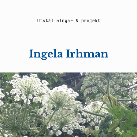
U
t
s
t
ä
l
l
n
i
n
g
a
r
&
p
r
o
j
e
k
t
Ingela Irhman