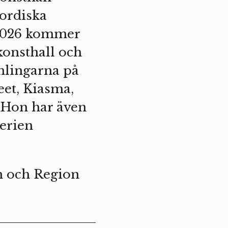
Nordiska
 2026 kommer
konsthall och
amlingarna på
et, Kiasma,
Hon har även
serien
n och Region