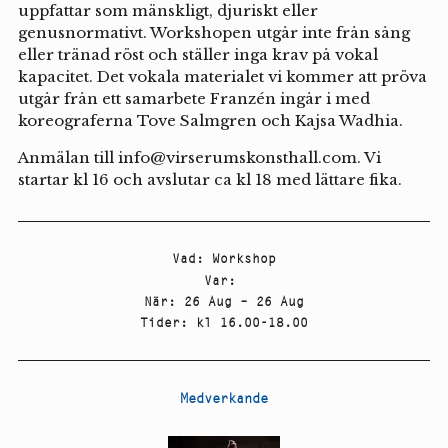
uppfattar som mänskligt, djuriskt eller
genusnormativt. Workshopen utgår inte från sång
eller tränad röst och ställer inga krav på vokal
kapacitet. Det vokala materialet vi kommer att pröva
utgår från ett samarbete Franzén ingår i med
koreograferna Tove Salmgren och Kajsa Wadhia.
Anmälan till info@virserumskonsthall.com. Vi
startar kl 16 och avslutar ca kl 18 med lättare fika.
Vad
:
Workshop
Var
:
När
:
26 Aug – 26 Aug
Tider
:
kl 16.00-18.00
Medverkande