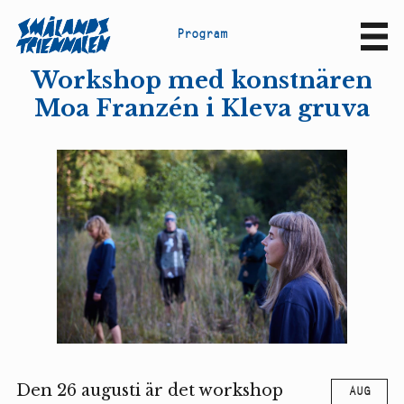
P
r
o
g
r
a
m
Sv
En
Workshop med konstnären
Moa Franzén i Kleva gruva
Den 26 augusti är det workshop
AUG