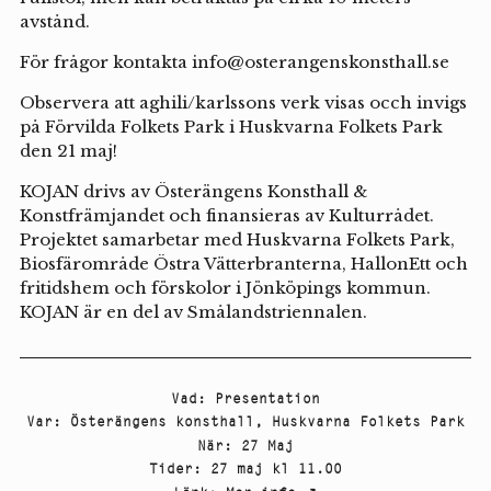
avstånd.
För frågor kontakta info@osterangenskonsthall.se
Observera att aghili/karlssons verk visas occh invigs
på Förvilda Folkets Park i Huskvarna Folkets Park
den 21 maj!
KOJAN drivs av Österängens Konsthall &
Konstfrämjandet och finansieras av Kulturrådet.
Projektet samarbetar med Huskvarna Folkets Park,
Biosfärområde Östra Vätterbranterna, HallonEtt och
fritidshem och förskolor i Jönköpings kommun.
KOJAN är en del av Smålandstriennalen.
Vad
:
Presentation
Var
:
Österängens konsthall
,
Huskvarna Folkets Park
När
:
27 Maj
Tider
:
27 maj kl 11.00