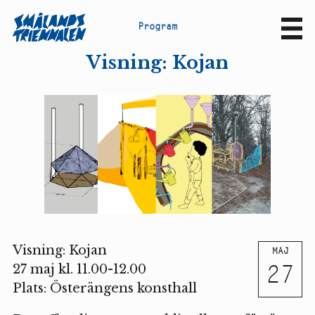
P
r
o
g
r
a
m
Sv
En
Visning: Kojan
Visning: Kojan
MAJ
27
27 maj kl. 11.00-12.00
Plats: Österängens konsthall