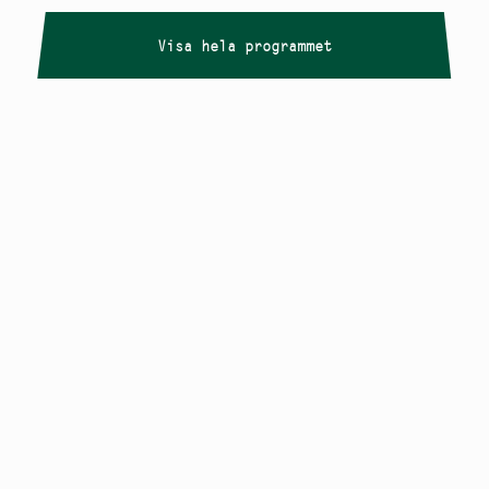
Visa hela programmet
Copyright
Smålandstriennalen
,
2026
smaland@konstframjandet.se
Cookies & GDPR
Följ oss på
Instagram
Nyhetsbrev
Smålandstriennalen är ett projekt inom
Konstfrämjandet Småland.