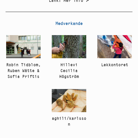
Länk
:
Mer info
↗
Medverkande
Robin Tidblom,
Hillevi
Lekkontoret
Ruben Wätte &
Cecilia
Sofia Priftis
Högström
aghili/karlsso
n