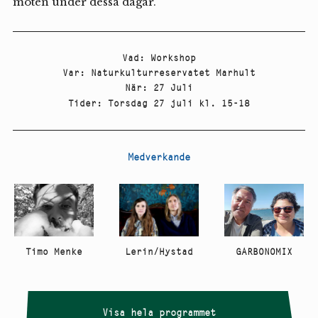
möten under dessa dagar.
Vad
:
Workshop
Var
:
Naturkulturreservatet Marhult
När
:
27 Juli
Tider
:
Torsdag 27 juli kl. 15-18
Medverkande
GARBONOMIX
Lerin/Hystad
Timo Menke
Visa hela programmet