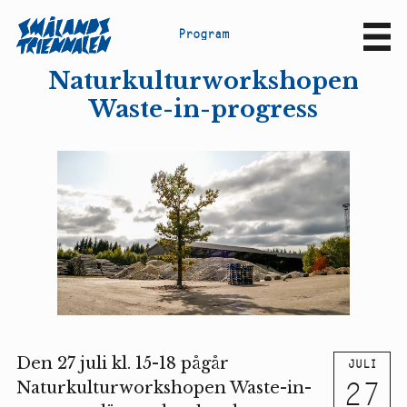
P
r
o
g
r
a
m
Sv
En
Naturkulturworkshopen
Waste-in-progress
Den 27 juli kl. 15-18 pågår
JULI
27
Naturkulturworkshopen Waste-in-