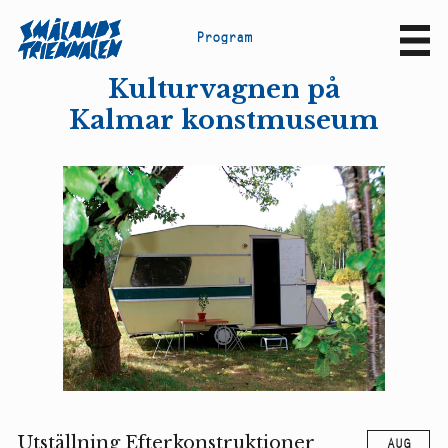
P
r
o
g
r
a
m
Sv
En
Kulturvagnen på
Kalmar konstmuseum
Utställning Efterkonstruktioner
AUG