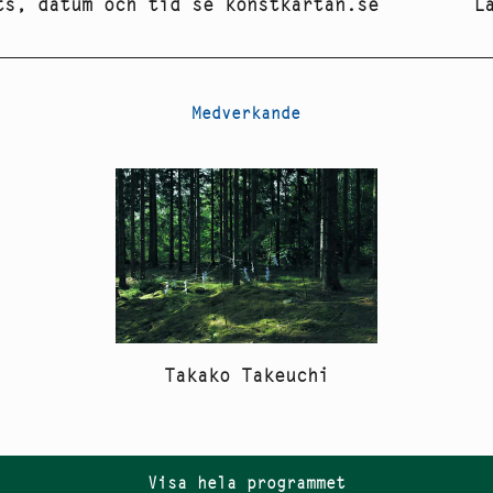
ts, datum och tid se konstkartan.se
L
Medverkande
Takako Takeuchi
Visa hela programmet