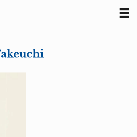
Sv
En
Takeuchi