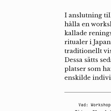
I anslutning t
hålla en worksh
kallade rening
ritualer i Japa
traditionellt v
Dessa sätts se
platser som ha
enskilde indiv
Vad
:
Workshop