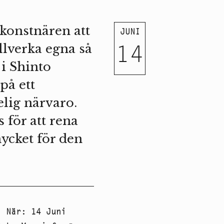
 konstnären att
JUNI
14
illverka egna så
 i Shinto
på ett
elig närvaro.
 för att rena
ycket för den
När
:
14 Juni