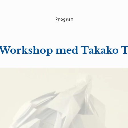
P
r
o
g
r
a
m
 Workshop med Takako 