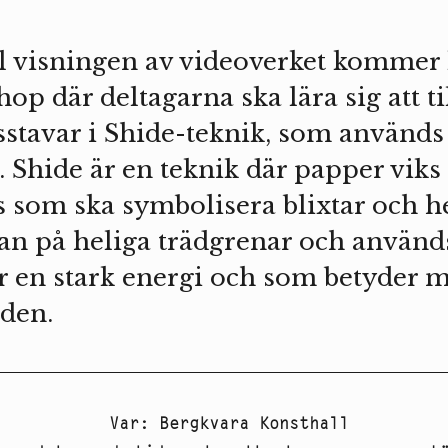
ill visningen av videoverket kommer
op där deltagarna ska lära sig att t
sstavar i Shide-teknik, som används
n. Shide är en teknik där papper viks 
is som ska symbolisera blixtar och h
dan på heliga trädgrenar och används
r en stark energi och som betyder m
iden.
Var
:
Bergkvara Konsthall