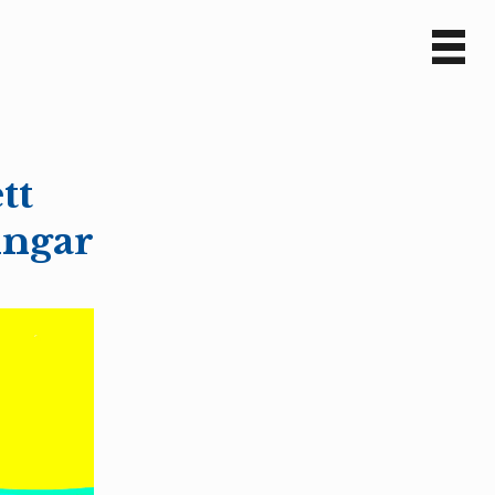
Sv
En
tt
ingar