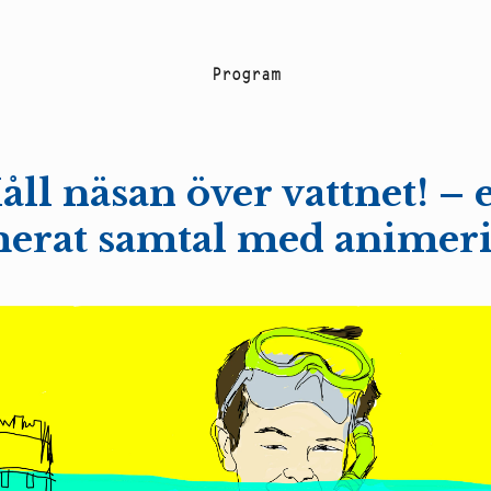
P
r
o
g
r
a
m
åll näsan över vattnet! – e
erat samtal med animer