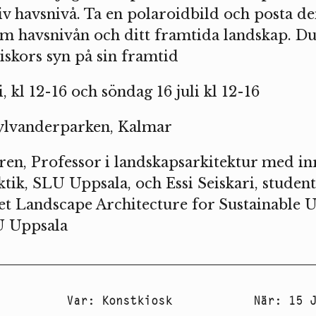
iktiv havsnivå. Ta en polaroidbild och posta 
m havsnivån och ditt framtida landskap. Du 
kors syn på sin framtid
, kl 12-16 och söndag 16 juli kl 12-16
Sylvanderparken, Kalmar
en, Professor i landskapsarkitektur med in
tik, SLU Uppsala, och Essi Seiskari, studen
 Landscape Architecture for Sustainable 
U Uppsala
Var
:
Konstkiosk
När
:
15 