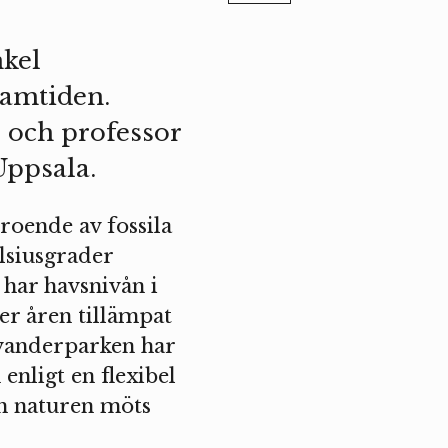
nkel
ramtiden.
 och professor
Uppsala.
eroende av fossila
lsiusgrader
 har havsnivån i
er åren tillämpat
ylvanderparken har
enligt en flexibel
ch naturen möts