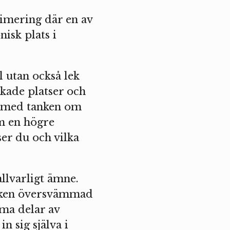
imering där en av
isk plats i
 utan också lek
skade platser och
ka med tanken om
om en högre
er du och vilka
llvarligt ämne.
arken översvämmad
ma delar av
n sig själva i