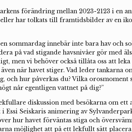
parkens förändring mellan 2023-2123 i en an
er har tolkats till framtidsbilder av en ikon
 en sommardag innebär inte bara hav och sol
ndera på vad stigande havsnivåer gör med äl
ligt, men vi behöver också tillåta oss att le
 även när havet stiger. Vad leder tankarna 
dig, och hur påverkas du? Vilka orosmoment s
ögt når egentligen vattnet på dig?”
ekfullare diskussion med besökarna om ett a
i Essi Seiskaris animering av Sylvanderp
över hur havet förväntas stiga och översväm
na möjlighet att på ett lekfullt sätt placera i