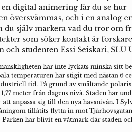
I en digital animering får du se hur
en översvämmas, och i en analog e
an du själv markera vad du tror om f
ekter som söker kontakt är forskare
 och studenten Essi Seiskari, SLU 
mänskligheten har inte lyckats minska sitt b
ala temperaturen har stigit med nästan 6 ce
ustriell tid. På grund av smältande polaris
1,77 meter från dagens nivå. Staden har und
r att anpassa sig till den nya havsnivån. I S
ningom tillåtits flytta in mot Tjärhovsgatan 
. Parken har blivit en våtmark där staden o