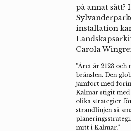
på annat sätt? 
Sylvanderpark
installation k
Landskapsarkit
Carola Wingren
”Året är 2123 och 
bränslen. Den glob
jämfört med förind
Kalmar stigit med 
olika strategier fö
strandlinjen så små
planeringsstrategi
mitt i Kalmar.”