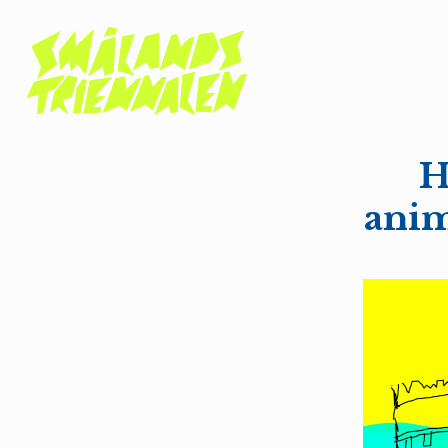
H
anim