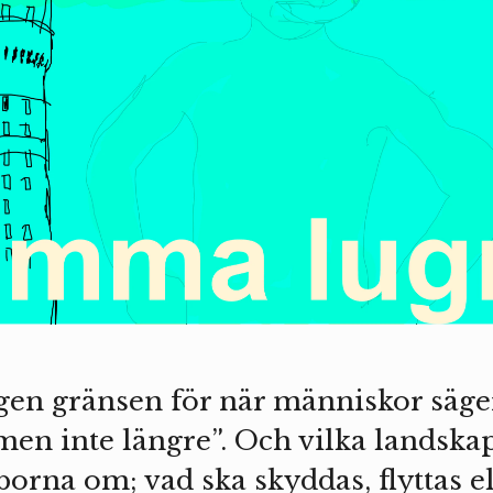
igen gränsen för när människor säge
, men inte längre”. Och vilka landsk
na om; vad ska skyddas, flyttas ell