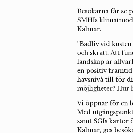
Besökarna får se 
SMHIs klimatmodell
Kalmar.
”Badliv vid kusten
och skratt. Att fu
landskap är allvar
en positiv framtid
havsnivå till för 
möjligheter? Hur h
Vi öppnar för en l
Med utgångspunkt 
samt SGIs kartor 
Kalmar, ges besökar