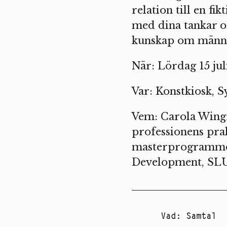
relation till en f
med dina tankar o
kunskap om männis
När: Lördag 15 juli
Var: Konstkiosk, 
Vem: Carola Wingr
professionens prak
masterprogrammet
Development, SL
Vad
:
Samtal