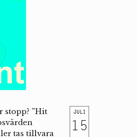
r stopp? ”Hit
JULI
15
apsvärden
er tas tillvara