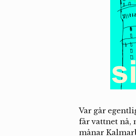
Var går egentl
får vattnet nå
månar Kalmarbor