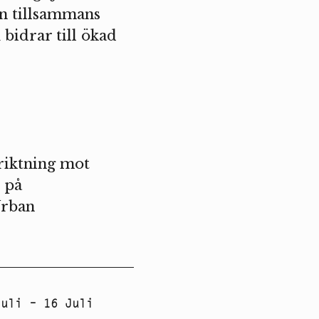
den tillsammans
bidrar till ökad
riktning mot
t på
Urban
Juli – 16 Juli