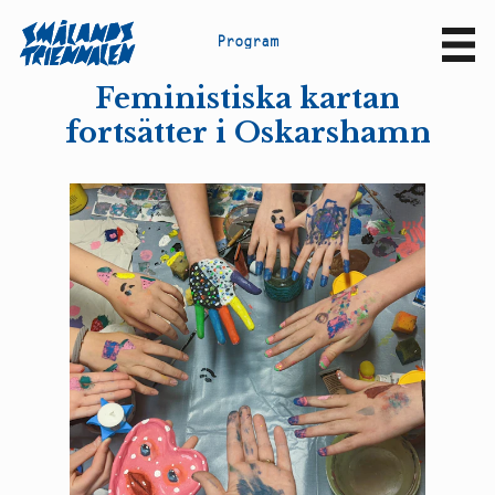
P
r
o
g
r
a
m
Sv
En
Feministiska kartan
fortsätter i Oskarshamn