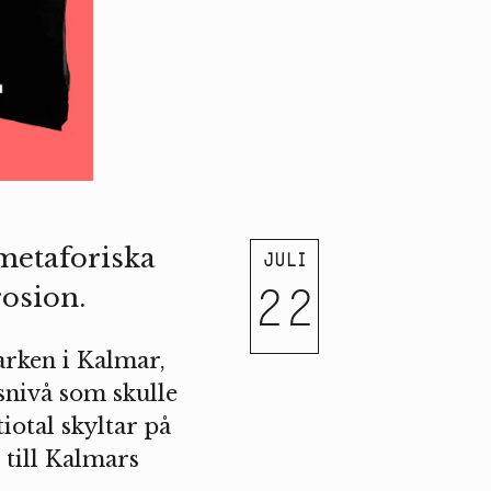
metaforiska
JULI
22
osion.
arken i Kalmar,
snivå som skulle
iotal skyltar på
 till Kalmars