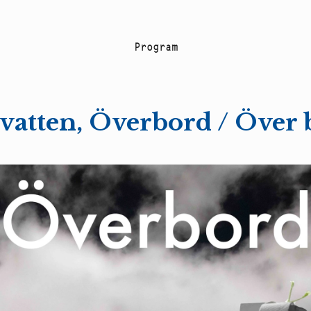
P
r
o
g
r
a
m
vatten, Överbord / Över 