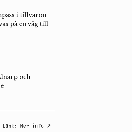
pass i tillvaron
as på en väg till
Alnarp och
re
Länk
:
Mer info
↗