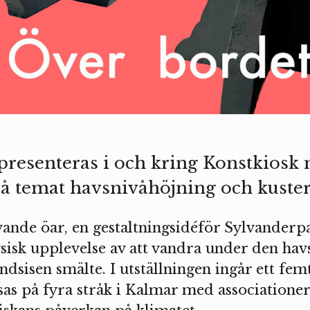
resenteras i och kring Konstkiosk 
på temat havsnivåhöjning och kuster
vande öar, en gestaltningsidéför Sylvanderp
sisk upplevelse av att vandra under den hav
sisen smälte. I utställningen ingår ett femt
sas på fyra stråk i Kalmar med associationer