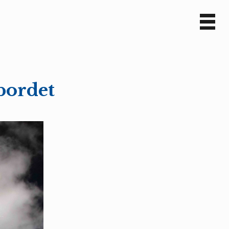
Sv
En
bordet