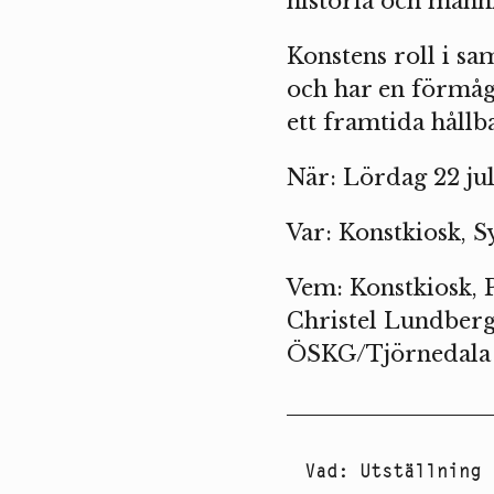
historia och männ
Konstens roll i sa
och har en förmåga
ett framtida hållb
När: Lördag 22 jul
Var: Konstkiosk, 
Vem: Konstkiosk, 
Christel Lundberg
ÖSKG/Tjörnedala 
Vad
:
Utställning