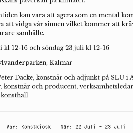
iskans påverkan på klimatet.
mtiden kan vara att agera som en mental kom
 att vidga vår sinnen vilket kommer att kräv
arare samhälle.
i kl 12-16 och söndag 23 juli kl 12-16
Sylvanderparken, Kalmar
Peter Dacke, konstnär och adjunkt på SLU i 
, konstnär och producent, verksamhetsleda
konsthall
Var
:
Konstkiosk
När
:
22 Juli – 23 Juli