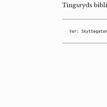
Tingsryds bibl
Var
:
Skyttegata