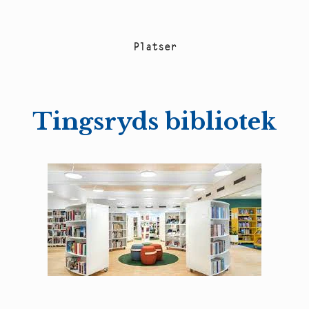
P
l
a
t
s
e
r
Tingsryds bibliotek