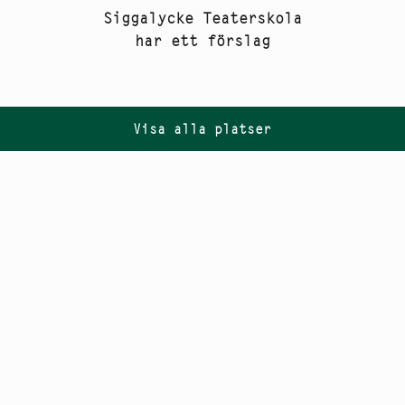
Siggalycke Teaterskola
har ett förslag
Visa alla platser
Följ oss på
Instagram
PR
Nyhetsbrev