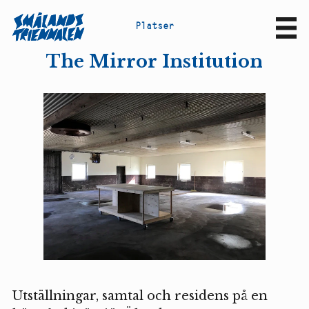
P
l
a
t
s
e
r
Sv
En
The Mirror Institution
Utställningar, samtal och residens på en