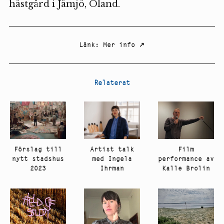
hästgård i Jämjö, Öland.
Länk
:
Mer info
↗
Relaterat
Artist talk
Film
Förslag till
med Ingela
performance av
nytt stadshus
Ihrman
Kalle Brolin
2023