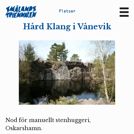
P
l
a
t
s
e
r
Sv
En
Hård Klang i Vånevik
Nod för manuellt stenhuggeri,
Oskarshamn.