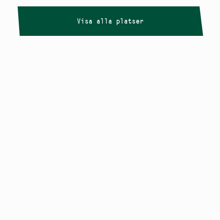
Visa alla platser
Copyright
Smålandstriennalen
,
2026
smaland@konstframjandet.se
Cookies & GDPR
Följ oss på
Instagram
Nyhetsbrev
Smålandstriennalen är ett projekt inom
Konstfrämjandet Småland.