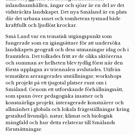
inlandssamhällen, ängar och sjöar är en del av det
vidsträckta landskapet. Det nya Småland är en plats
där det urbana suset och tomhetens tystnad både
kraftfullt och ljudlöst krockar.
Små Land var en tematisk utgångspunkt som
fungerade som en igångsättare för att undersöka
landskapets geografi och dess utmaningar idag och i
framtiden. Det tolkades fritt av de olika aktörerna
och summan av helheten blev tydlig först när den
första upplagan av triennalen avslutades. Utifrån
tematiken arrangerades utställningar, workshops
och projekt på ett tjugotal platser runt om i
Småland. Genom ett utforskande förhållningssätt,
som spann över pedagogiska insatser och
konstnärliga projekt, interagerade konstnärer och
allmänhet i globala och lokala frågeställningar kring
gestaltad livsmiljö, natur, klimat och biologisk
mångfald och hur detta relaterar till Smålands
förutsättningar.