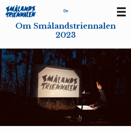
O
m
Sv
En
Om Smålandstriennalen
2023