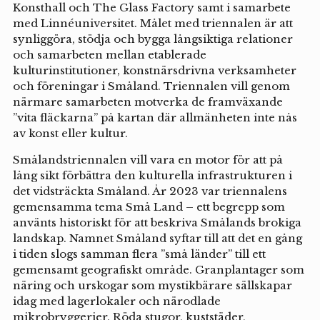
Konsthall och The Glass Factory samt i samarbete
med Linnéuniversitet. Målet med triennalen är att
synliggöra, stödja och bygga långsiktiga relationer
och samarbeten mellan etablerade
kulturinstitutioner, konstnärsdrivna verksamheter
och föreningar i Småland. Triennalen vill genom
närmare samarbeten motverka de framväxande
”vita fläckarna” på kartan där allmänheten inte nås
av konst eller kultur.
Smålandstriennalen vill vara en motor för att på
lång sikt förbättra den kulturella infrastrukturen i
det vidsträckta Småland. År 2023 var triennalens
gemensamma tema Små Land – ett begrepp som
använts historiskt för att beskriva Smålands brokiga
landskap. Namnet Småland syftar till att det en gång
i tiden slogs samman flera ”små länder” till ett
gemensamt geografiskt område. Granplantager som
näring och urskogar som mystikbärare sällskapar
idag med lagerlokaler och närodlade
mikrobryggerier. Röda stugor, kuststäder,