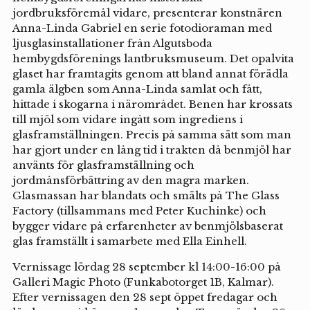
jordbruksföremål vidare, presenterar konstnären
Anna-Linda Gabriel en serie fotodioraman med
ljusglasinstallationer från Algutsboda
hembygdsförenings lantbruksmuseum. Det opalvita
glaset har framtagits genom att bland annat förädla
gamla älgben som Anna-Linda samlat och fått,
hittade i skogarna i närområdet. Benen har krossats
till mjöl som vidare ingått som ingrediens i
glasframställningen. Precis på samma sätt som man
har gjort under en lång tid i trakten då benmjöl har
använts för glasframställning och
jordmånsförbättring av den magra marken.
Glasmassan har blandats och smälts på The Glass
Factory (tillsammans med Peter Kuchinke) och
bygger vidare på erfarenheter av benmjölsbaserat
glas framställt i samarbete med Ella Einhell.
Vernissage lördag 28 september kl 14:00-16:00 på
Galleri Magic Photo (Funkabotorget 1B, Kalmar).
Efter vernissagen den 28 sept öppet fredagar och