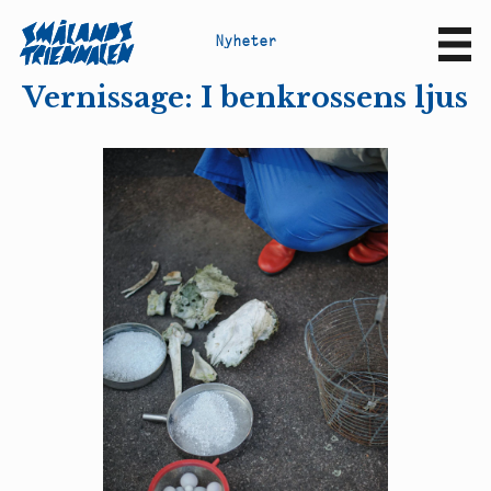
N
y
h
e
t
e
r
Sv
En
Vernissage: I benkrossens ljus