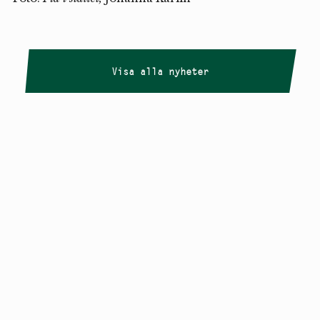
Visa alla nyheter
Copyright
Smålandstriennalen
,
2026
smaland@konstframjandet.se
Cookies & GDPR
Följ oss på
Instagram
Nyhetsbrev