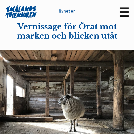
N
y
h
e
t
e
r
Sv
En
Vernissage för Örat mot
marken och blicken utåt