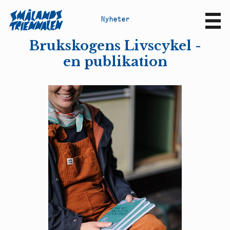
N
y
h
e
t
e
r
Sv
En
Brukskogens Livscykel -
en publikation