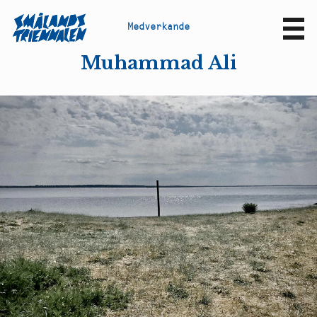
M
e
d
v
e
r
k
a
n
d
e
Sv
En
Muhammad Ali