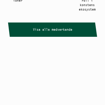
ioner
roll i
konstens
ekosystem
Visa alla medverkande
Copyright
Smålandstriennalen
,
2026
smaland@konstframjandet.se
Cookies & GDPR