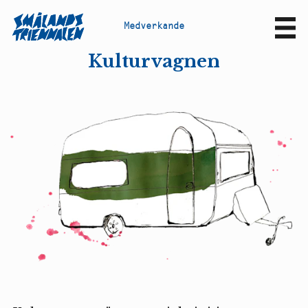
M
e
d
v
e
r
k
a
n
d
e
Sv
En
Kulturvagnen