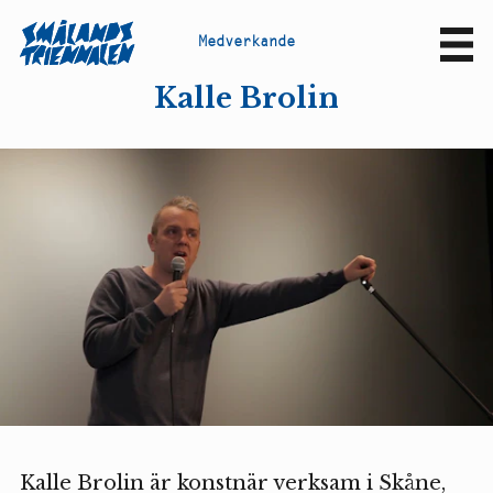
M
e
d
v
e
r
k
a
n
d
e
Sv
En
Kalle Brolin
Kalle Brolin är konstnär verksam i Skåne,