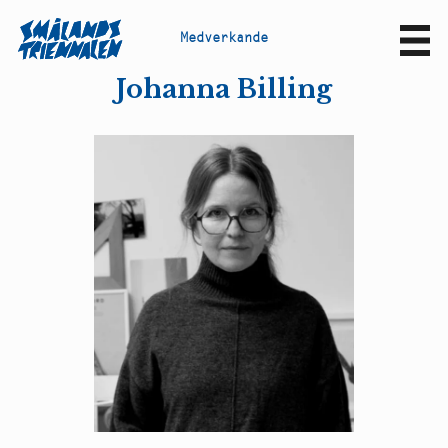
M
e
d
v
e
r
k
a
n
d
e
Sv
En
Johanna Billing