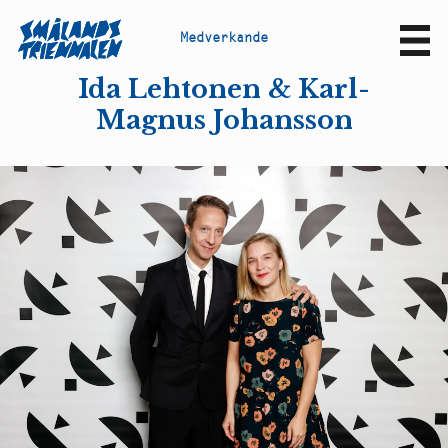
M
e
d
v
e
r
k
a
n
d
e
Sv
En
Ida Lehtonen & Karl-
Magnus Johansson