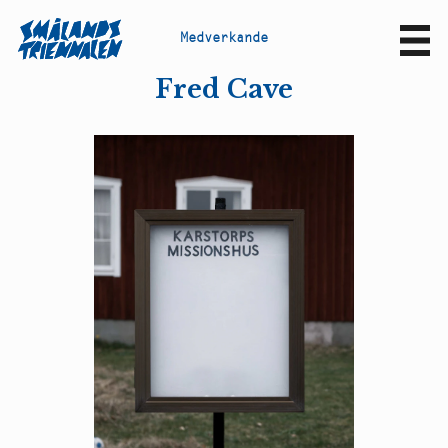
M
e
d
v
e
r
k
a
n
d
e
Sv
En
Fred Cave