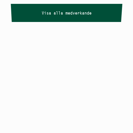
Visa alla medverkande
Copyright
Smålandstriennalen
,
2026
smaland@konstframjandet.se
Cookies & GDPR
Följ oss på
Instagram
Nyhetsbrev
Smålandstriennalen är ett projekt inom
Konstfrämjandet Småland.