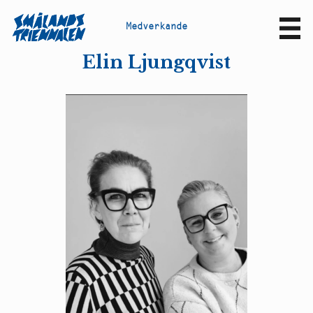
M
e
d
v
e
r
k
a
n
d
e
Sv
En
Elin Ljungqvist