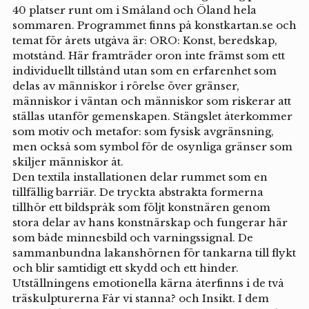
40 platser runt om i Småland och Öland hela
sommaren. Programmet finns på konstkartan.se och
temat för årets utgåva är: ORO: Konst, beredskap,
motstånd. Här framträder oron inte främst som ett
individuellt tillstånd utan som en erfarenhet som
delas av människor i rörelse över gränser,
människor i väntan och människor som riskerar att
ställas utanför gemenskapen. Stängslet återkommer
som motiv och metafor: som fysisk avgränsning,
men också som symbol för de osynliga gränser som
skiljer människor åt.
Den textila installationen delar rummet som en
tillfällig barriär. De tryckta abstrakta formerna
tillhör ett bildspråk som följt konstnären genom
stora delar av hans konstnärskap och fungerar här
som både minnesbild och varningssignal. De
sammanbundna lakanshörnen för tankarna till flykt
och blir samtidigt ett skydd och ett hinder.
Utställningens emotionella kärna återfinns i de två
träskulpturerna Får vi stanna? och Insikt. I dem