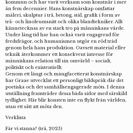
kommun och har varit verksam som konstnär i mer
än fem decennier. Hans konstnärskap omfattar
måleri, skulptur i trä, betong, stål, grafik i form av
trä- och linoleumsnitt och olika blandtekniker. Allt
kännetecknas av en stark tro på människans värde.
Under lång tid har han också varit engagerad för
fredsfrågor, och humanismen utgör en röd tråd
genom hela hans produktion. Oavsett material eller
teknik återkommer ett konsekvent intresse för
människans relation till sin omvärld – socialt,
politiskt och existentiellt.
Genom ett långt och mångfacetterat konstnärskap
har Graae utvecklat ett personligt bildspråk där det
poetiska och det samhällsengagerade möts. I denna
utställning framträder dessa båda sidor med särskild
tydlighet. Här blir konsten inte en flykt från världen,
utan ett sätt att möta den.
Verklista
Får vi stanna? (trä, 2025)