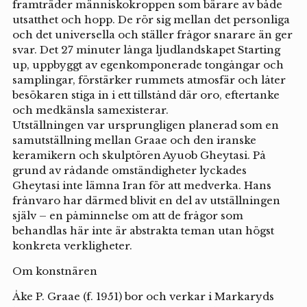
framträder människokroppen som bärare av både
utsatthet och hopp. De rör sig mellan det personliga
och det universella och ställer frågor snarare än ger
svar. Det 27 minuter långa ljudlandskapet Starting
up, uppbyggt av egenkomponerade tongångar och
samplingar, förstärker rummets atmosfär och låter
besökaren stiga in i ett tillstånd där oro, eftertanke
och medkänsla samexisterar.
Utställningen var ursprungligen planerad som en
samutställning mellan Graae och den iranske
keramikern och skulptören Ayuob Gheytasi. På
grund av rådande omständigheter lyckades
Gheytasi inte lämna Iran för att medverka. Hans
frånvaro har därmed blivit en del av utställningen
själv – en påminnelse om att de frågor som
behandlas här inte är abstrakta teman utan högst
konkreta verkligheter.
Om konstnären
Åke P. Graae (f. 1951) bor och verkar i Markaryds