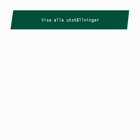
Visa alla utställningar
Copyright
Smålandstriennalen
,
2026
smaland@konstframjandet.se
Cookies & GDPR
Följ oss på
Instagram
Nyhetsbrev
Smålandstriennalen är ett projekt inom
Konstfrämjandet Småland.