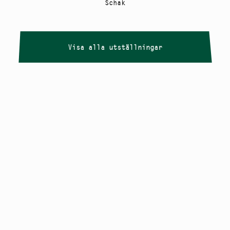
Schak
Visa alla utställningar
Copyright
Smålandstriennalen
,
2026
smaland@konstframjandet.se
Cookies & GDPR
Följ oss på
Instagram
Nyhetsbrev