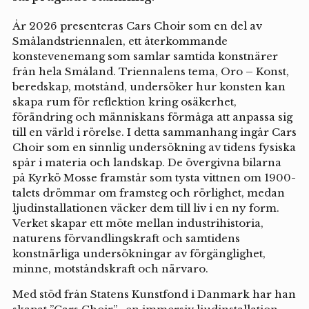
År 2026 presenteras Cars Choir som en del av
Smålandstriennalen, ett återkommande
konstevenemang som samlar samtida konstnärer
från hela Småland. Triennalens tema, Oro – Konst,
beredskap, motstånd, undersöker hur konsten kan
skapa rum för reflektion kring osäkerhet,
förändring och människans förmåga att anpassa sig
till en värld i rörelse. I detta sammanhang ingår Cars
Choir som en sinnlig undersökning av tidens fysiska
spår i materia och landskap. De övergivna bilarna
på Kyrkö Mosse framstår som tysta vittnen om 1900-
talets drömmar om framsteg och rörlighet, medan
ljudinstallationen väcker dem till liv i en ny form.
Verket skapar ett möte mellan industrihistoria,
naturens förvandlingskraft och samtidens
konstnärliga undersökningar av förgänglighet,
minne, motståndskraft och närvaro.
Med stöd från Statens Kunstfond i Danmark har han