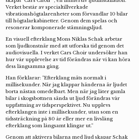
skapat ”Cars Choir” , en immersiv ljudinstallation.
Verket består av specialtillverkade
vibrationshögtalarenheter som förvandlar 10 bilar
till högtalarkabinetter. Genom dem spelas och
resonerar komponerade stämningsljud.
En visuell efterklang Mons Niklas Schak arbetar
som ljudkonstnär med att utforska tid genom det
audiovisuella. I verket Cars Choir undersöker han
hur vår upplevelse av tid förändras när vi kan höra
dess långsamma gång.
Han förklarar: ”Efterklang mäts normalt i
millisekunder. När jag klappar händerna är ljudet
borta nästan omedelbart. Men när jag låter gamla
bilar i skogsbottnen sända ut ljud förändras vår
uppfattning av tidsperspektivet. Nu upplevs
efterklangen inte i millisekunder, utan som en
tidssträckning på 80 år eller mer en livslång
efterklang som långsamt klingar ut.”
Genom att aktivera bilarna med ljud skapar Schak