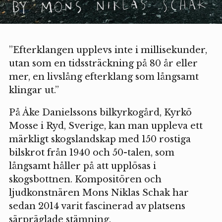
”Efterklangen upplevs inte i millisekunder,
utan som en tidssträckning på 80 år eller
mer, en livslång efterklang som långsamt
klingar ut.”
På Åke Danielssons bilkyrkogård, Kyrkö
Mosse i Ryd, Sverige, kan man uppleva ett
märkligt skogslandskap med 150 rostiga
bilskrot från 1940 och 50-talen, som
långsamt håller på att upplösas i
skogsbottnen. Kompositören och
ljudkonstnären Mons Niklas Schak har
sedan 2014 varit fascinerad av platsens
särpräglade stämning.