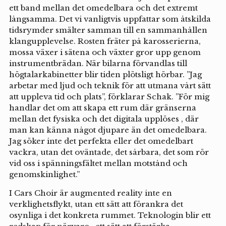
ett band mellan det omedelbara och det extremt
långsamma. Det vi vanligtvis uppfattar som åtskilda
tidsrymder smälter samman till en sammanhållen
klangupplevelse. Rosten fräter på karosserierna,
mossa växer i sätena och växter gror upp genom
instrumentbrädan. När bilarna förvandlas till
högtalarkabinetter blir tiden plötsligt hörbar. ”Jag
arbetar med ljud och teknik för att utmana vårt sätt
att uppleva tid och plats”, förklarar Schak. ”För mig
handlar det om att skapa ett rum där gränserna
mellan det fysiska och det digitala upplöses , där
man kan känna något djupare än det omedelbara.
Jag söker inte det perfekta eller det omedelbart
vackra, utan det oväntade, det sårbara, det som rör
vid oss i spänningsfältet mellan motstånd och
genomskinlighet.”
I Cars Choir är augmented reality inte en
verklighetsflykt, utan ett sätt att förankra det
osynliga i det konkreta rummet. Teknologin blir ett