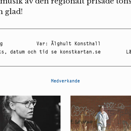
 musik av den regionalt prisade ton
 glad!
g
Var
:
Älghult Konsthall
ts, datum och tid se konstkartan.se
L
Medverkande