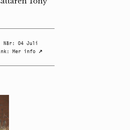
sättaren Tony
När
:
04 Juli
änk
:
Mer info
↗