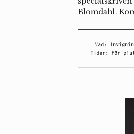
specialskriven
Blomdahl. Kom
Vad
:
Invignin
Tider
:
För pla