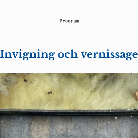
P
r
o
g
r
a
m
Invigning och vernissage