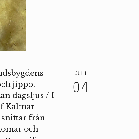
andsbygdens
JULI
04
ch jippo.
n dagsljus / I
ef Kalmar
snittar från
gdomar och