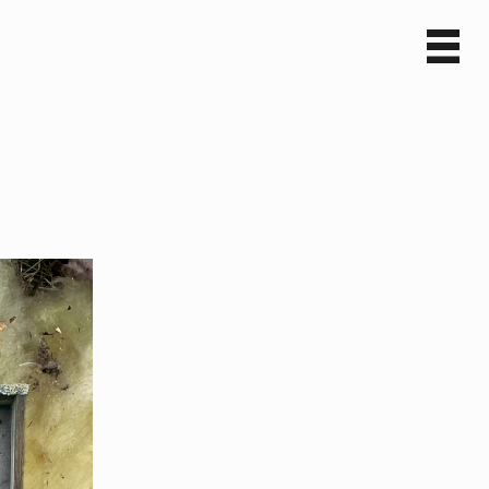
Sv
En