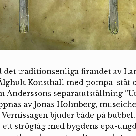
det traditionsenliga firandet av L
 Älghult Konsthall med pompa, ståt o
 Anderssons separatutställning ”Uta
öppnas av Jonas Holmberg, museich
ernissagen bjuder både på bubbel, 
, ett strögtåg med bygdens epa-un