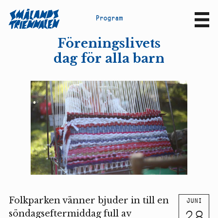
P
r
o
g
r
a
m
Sv
En
Föreningslivets
dag för alla barn
Folkparken vänner bjuder in till en
JUNI
28
söndagseftermiddag full av