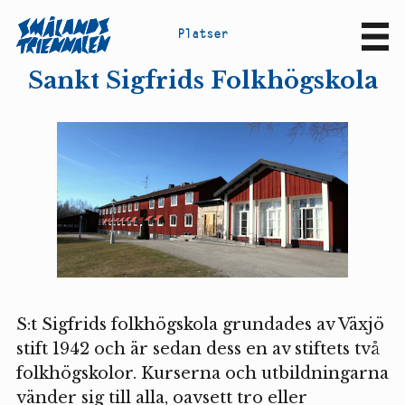
P
l
a
t
s
e
r
Sv
En
Sankt Sigfrids Folkhögskola
S:t Sigfrids folkhögskola grundades av Växjö
stift 1942 och är sedan dess en av stiftets två
folkhögskolor. Kurserna och utbildningarna
vänder sig till alla, oavsett tro eller