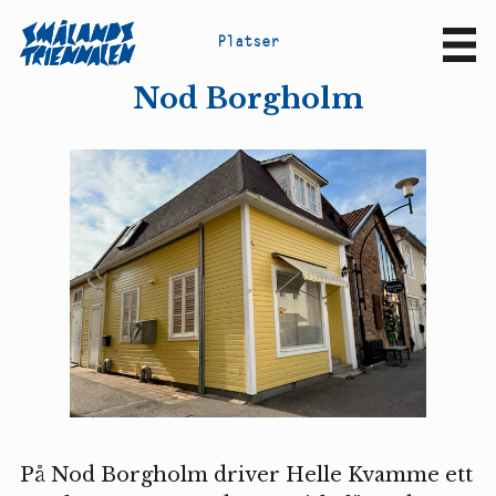
P
l
a
t
s
e
r
Sv
En
Nod Borgholm
På Nod Borgholm driver Helle Kvamme ett