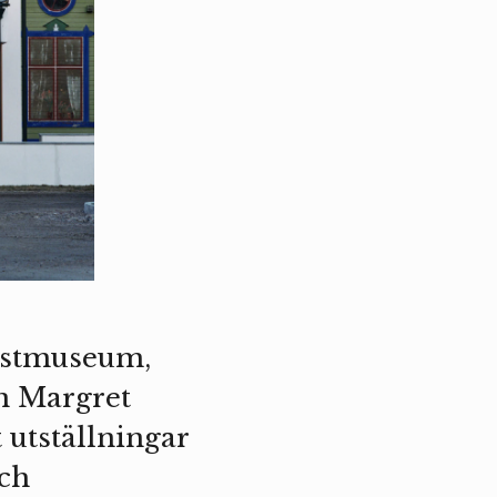
nstmuseum,
n Margret
 utställningar
ch