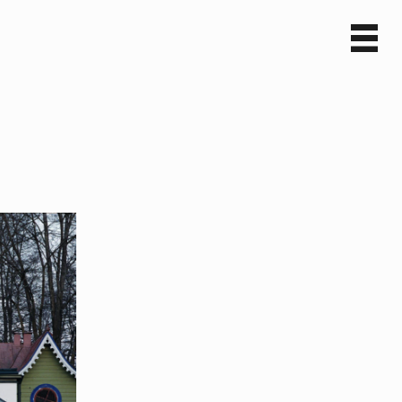
Sv
En