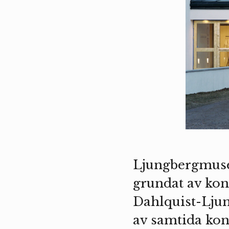
Ljungbergmuse
grundat av ko
Dahlquist-Ljun
av samtida ko