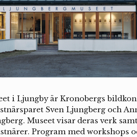
et i Ljungby är Kronobergs bildko
nstnärsparet Sven Ljungberg och An
gberg. Museet visar deras verk samt
nstnärer. Program med workshops o