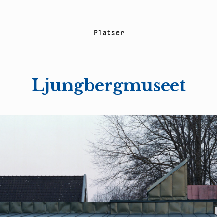
P
l
a
t
s
e
r
Ljungbergmuseet