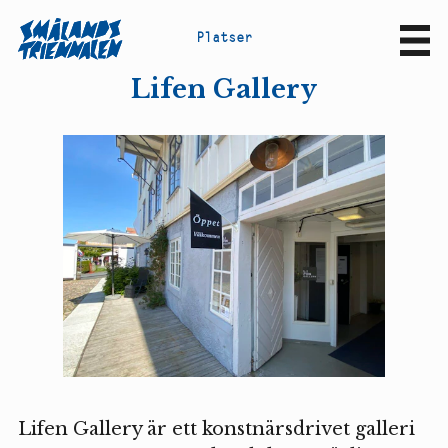
P
l
a
t
s
e
r
Sv
En
Lifen Gallery
Lifen Gallery är ett konstnärsdrivet galleri