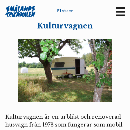
P
l
a
t
s
e
r
Sv
En
Kulturvagnen
Kulturvagnen är en urblåst och renoverad
husvagn från 1978 som fungerar som mobil