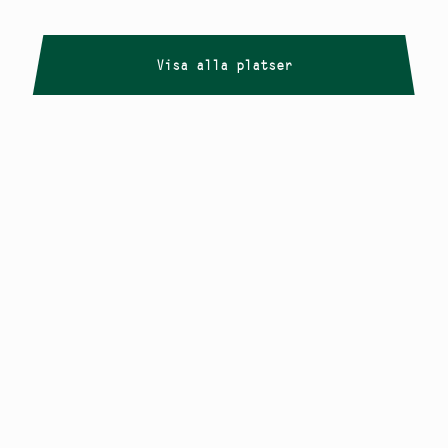
Visa alla platser
Copyright
Smålandstriennalen
,
2026
smaland@konstframjandet.se
Cookies & GDPR
Följ oss på
Instagram
Nyhetsbrev
Smålandstriennalen är ett projekt inom
Konstfrämjandet Småland.