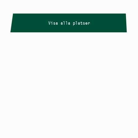
Visa alla platser
Copyright
Smålandstriennalen
,
2026
smaland@konstframjandet.se
Cookies & GDPR
Följ oss på
Instagram
Nyhetsbrev
Smålandstriennalen är ett projekt inom