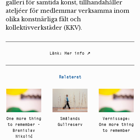
galleri för samtida konst, tillhandahåller
ateljéer för medlemmar verksamma inom
olika konstnärliga fält och
kollektivverkstäder (KKV).
Länk
:
Mer info
↗
Relaterat
One more thing
Smålands
Vernissage:
to remember -
Gullreserv
One more thing
Branislav
to remember
Nikolić