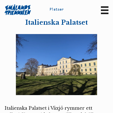
P
l
a
t
s
e
r
Sv
En
Italienska Palatset
Italienska Palatset i Växjö rymmer ett