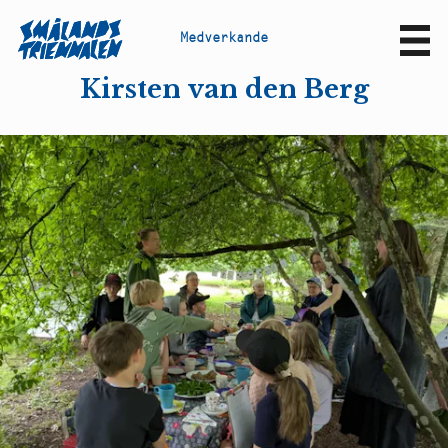
M
e
d
v
e
r
k
a
n
d
e
Sv
En
Kirsten van den Berg