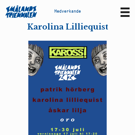
M
e
d
v
e
r
k
a
n
d
e
Sv
En
Karolina Lilliequist