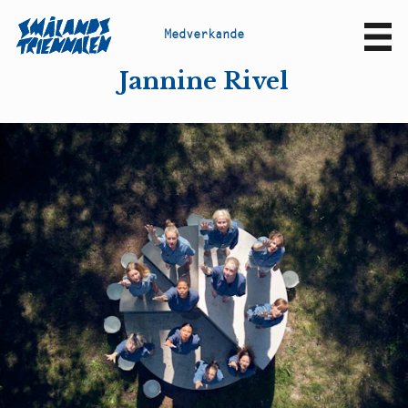
M
e
d
v
e
r
k
a
n
d
e
Sv
En
Jannine Rivel