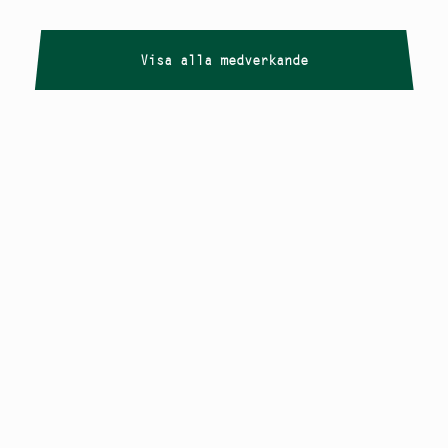
Visa alla medverkande
Copyright
Smålandstriennalen
,
2026
smaland@konstframjandet.se
Cookies & GDPR
Följ oss på
Instagram
Nyhetsbrev
Smålandstriennalen är ett projekt inom
Konstfrämjandet Småland.