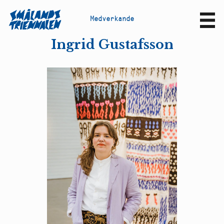
M
e
d
v
e
r
k
a
n
d
e
Sv
En
Ingrid Gustafsson